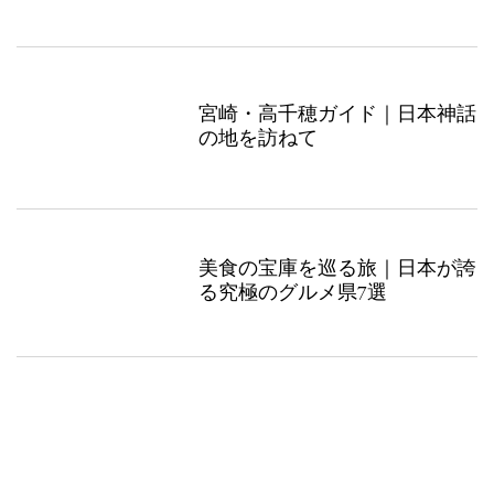
宮崎・高千穂ガイド｜日本神話
の地を訪ねて
美食の宝庫を巡る旅｜日本が誇
る究極のグルメ県7選
能登復興の願いを込めて。和倉
温泉に「ポケモン足湯」がオー
プン