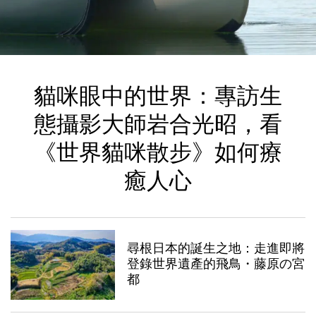
貓咪眼中的世界：專訪生
態攝影大師岩合光昭，看
《世界貓咪散步》如何療
癒人心
尋根日本的誕生之地：走進即將
登錄世界遺產的飛鳥・藤原の宮
都