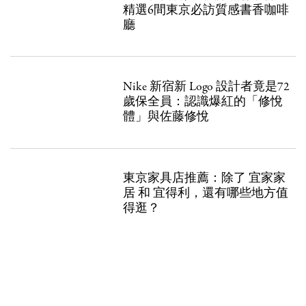
精選6間東京必訪質感書香咖啡
廳
Nike 新宿新 Logo 設計者竟是72
歲保全員：認識爆紅的「修悅
體」與佐藤修悅
東京家具店推薦：除了 宜家家
居 和 宜得利，還有哪些地方值
得逛？
東京建築祭 2026｜12 座平時難
以進入的東京建築，免費開放參
觀