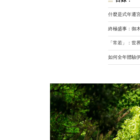
什麼是式年遷
終極盛事：御
「常若」：世
如何全年體驗