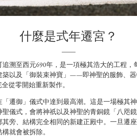
什麼是式年遷宮？
追溯至西元690年，是一項極其浩大的工程，每
建築以及「御裝束神寶」——即神聖的服飾、器
完全從零開始重新製作。
在「遷御」儀式中達到最高潮。這是一場極其神
神聖儀式，會將神祇以及神聖的青銅鏡「八咫鏡
鄰其旁、結構完全相同的新建正殿中。一旦遷座
結構就會被拆除。