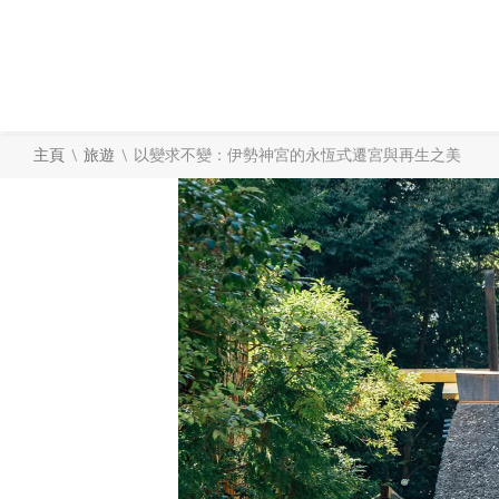
\
\
主頁
旅遊
以變求不變：伊勢神宮的永恆式遷宮與再生之美