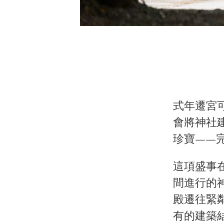
式年遷宮可
會將神社
珍寶——
這項盛事
間進行的
殿遷往緊
有的建築