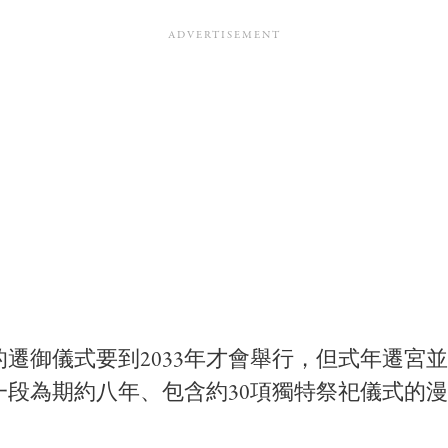
的遷御儀式要到2033年才會舉行，但式年遷宮
一段為期約八年、包含約30項獨特祭祀儀式的