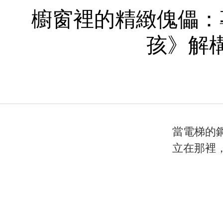
櫥窗裡的精緻傀儡：
孩》解
當電梯的
立在那裡