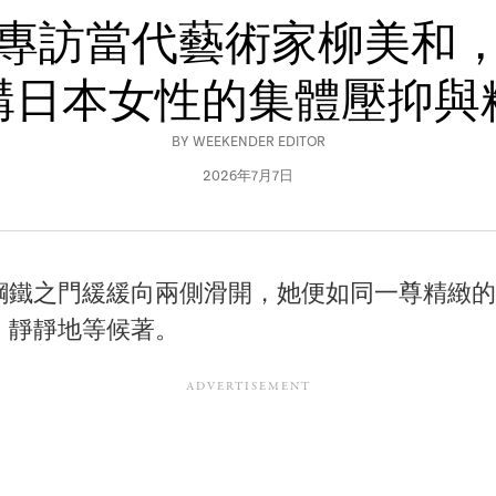
專訪當代藝術家柳美和
構日本女性的集體壓抑與
BY
WEEKENDER EDITOR
2026年7月7日
鋼鐵之門緩緩向兩側滑開，她便如同一尊精緻的
，靜靜地等候著。