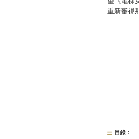
望《電梯
重新審視
目錄：