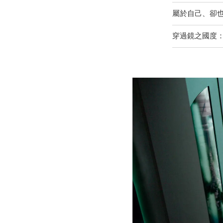
屬於自己、卻
穿過鏡之國度