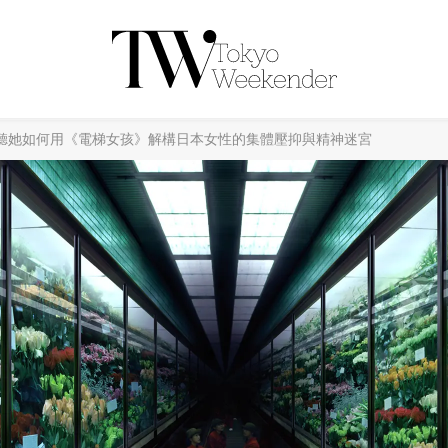
聽她如何用《電梯女孩》解構日本女性的集體壓抑與精神迷宮