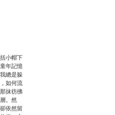
括小帽下
童年記憶
我總是躲
，如何流
那抹彷彿
層。然
卻依然留