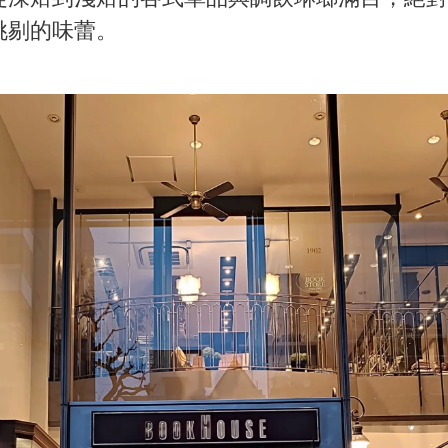
挑剔的味蕾。