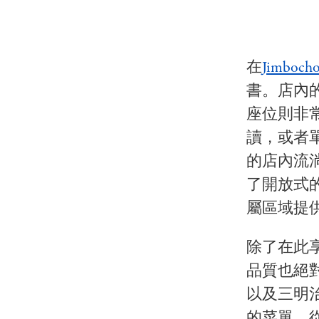
在
Jimbocho
書。店內
座位則非
讀，或者
的店內流
了開放式
屬區域提
除了在此
品質也絕
以及三明治
的菜單，