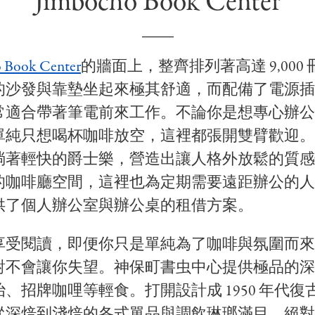
Jimbocho Book Center
 Book Center
的牆面上，整齊排列著高達 9,000
的沙發與靠墊坐起來極其舒適，而配備了電源插
常適合帶著筆電前來工作。不論你是想專心辦公
單純只想喝杯咖啡放空，這裡都張開雙臂歡迎。
淌著輕快的爵士樂，營造出讓人格外放鬆的質感
的咖啡廳空間，這裡也為定期需要遠距辦公的人
供了個人辦公室與辦公桌的租借方案。
享受閱讀，即便你只是單純為了咖啡與氛圍而來
對不會讓你失望。神保町書虫中心提供極品的深
、招牌咖哩等輕食。打開設計成 1950 年代復
從深焙到淺焙的各式單品與調飲琳瑯滿目，絕對