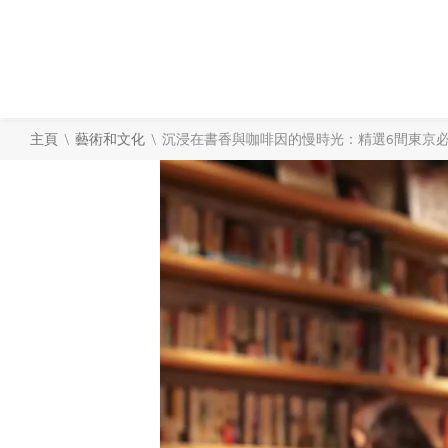
\
\
主頁
藝術和文化
沉浸在書香與咖啡因的慢時光：精選6間東京