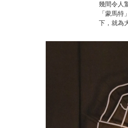
幾間令人
「蒙馬特
下，就為