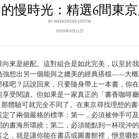
的慢時光：精選6間東
BY
WEEKENDER EDITOR
2026年6月11日
啡向來是絕配。這對組合是如此完美，以至於我
勉強想出另一個能與之媲美的經典搭檔——大概
那樣吧？話說回來，只要隨身帶上一本書，你在
能享受閱讀。但如果是一家真正的「書香咖啡廳（
）」，那體驗可就完全不同了。在東京尋找理想的
設定了兩個嚴格的標準：第一，必須被伸手可及
閱的書海所環繞；第二，必須能點到一杯現沖的
言之，就是讓你能在書店或圖書館裡，愜意啜飲