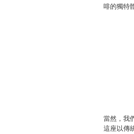
啡的獨特
當然，我
這座以傳