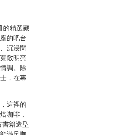
 冊的精選藏
座的吧台
、沉浸閱
寬敞明亮
情調。除
士，在專
，這裡的
焙咖啡，
古書籍造型
能滿足咖