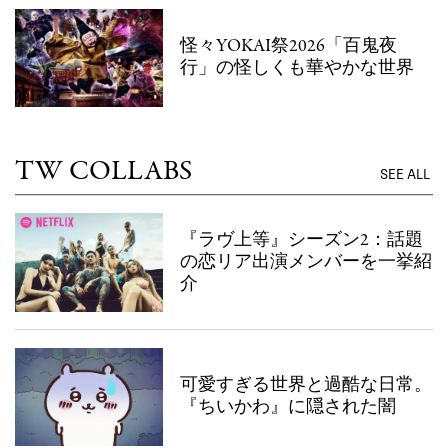
怪々YOKAI祭2026「百鬼夜
行」の怪しくも華やかな世界
TW COLLABS
SEE ALL
『ラヴ上等』シーズン2：話題
の恋リア出演メンバーを一挙紹
介
可愛すぎる世界と過酷な日常。
『ちいかわ』に隠された闇