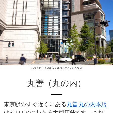
丸善 丸の内本店が入る丸の内オアゾの入り口
丸善（丸の内）
東京駅のすぐ近くにある
丸善 丸の内本店
は4フロアにわたる大型店舗です。本だ