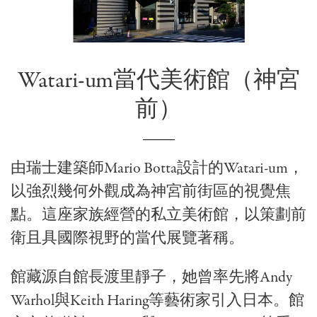
Watari-um當代美術館
（神宮
前）
由瑞士建築師
Mario Botta
設計的Watari-um，
以強烈幾何外觀成為神宮前街區的視覺焦
點。這座家族經營的私立美術館，以策劃前
衛且具國際視野的當代展覽著稱。
館藏源自館長渡里靜子，她曾率先將
Andy
Warhol
與
Keith Haring
等藝術家引入日本。館