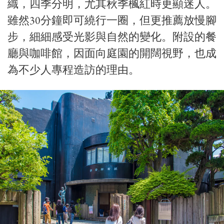
織，四季分明，尤其秋季楓紅時更顯迷人。
雖然30分鐘即可繞行一圈，但更推薦放慢腳
步，細細感受光影與自然的變化。附設的餐
廳與咖啡館，因面向庭園的開闊視野，也成
為不少人專程造訪的理由。