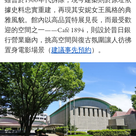
雖曾於1960年代拆除，現今建築則於原址依
據史料忠實重建，再現其安妮女王風格的典
雅風貌。館內以高品質特展見長，而最受歡
迎的空間之一——Café 1894，則設於昔日銀
行營業廳內，挑高空間與復古氛圍讓人彷彿
置身電影場景（
建議事先預約
）。