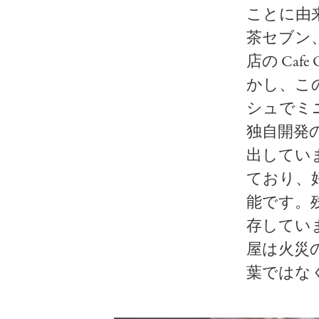
ことに由
茶セブン、Mo
店の Caf
かし、こ
シュでミ
独自開発
出してい
ており、
能です。
存してい
屋は火災
葉ではな