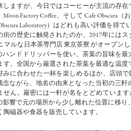
来しますが、今日ではコーヒーが主流の存在
on Factory Coffee、そして Cafe Obscur
e Obscura Laboratory）はどれも高い評価を
の街の歴史に触発されたのか、2017年にはス
ニマルな日本茶専門店 東京茶寮 がオープン
のハンドドリッパーを使い、茶葉の旨味を最
ます。全国から厳選された茶葉を最適な温度
好みに合わせた一杯を楽しめるほか、店頭で
残念ながら、地名の由来となった当初の三軒
ません。厳密には一軒が名をとどめています
の影響で元の場所から少し離れた位置に移り
く陶磁器や食器を販売しています。