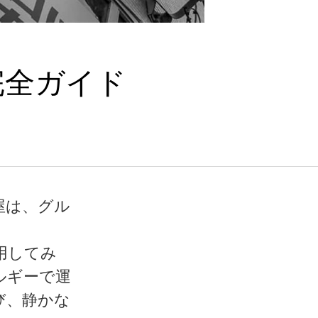
完全ガイド
屋は、グル
用してみ
ルギーで運
び、静かな