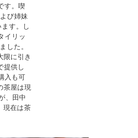
です。喫
a（および姉妹
得ています。し
タイリッ
しました。
大限に引き
で提供し
購入も可
の茶屋は現
が、田中
、現在は茶