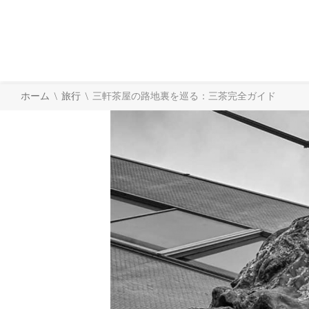
\
\
ホーム
旅行
三軒茶屋の路地裏を巡る：三茶完全ガイド