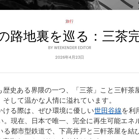
旅行
の路地裏を巡る：三茶
BY
WEEKENDER EDITOR
2026年4月23日
も歴史ある界隈の一つ、「三茶」こと三軒茶
、そして温かな人情に溢れています。
かける際は、ぜひ環境に優しい
世田谷線
を利
い。現在、日本で唯一、完全に再生可能エネ
いる都市型鉄道で、下高井戸と三軒茶屋を結