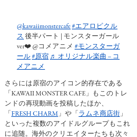
@kawaiimonstercafe
#エアロピクル
ス
後半パート | モンスターガール
ver❤️ @コメアニメ
#モンスターガ
ール
#原宿
♬ オリジナル楽曲 – コ
メアニメ
さらには原宿のアイコン的存在である
「
KAWAII MONSTER CAFE
」もこのトレ
ンドの再現動画を投稿したほか、
「
FRESH CHARM
」や「
ラムネ商店街
」
といった複数のアイドルグループもこれ
に追随。海外のクリエイターたちも次々