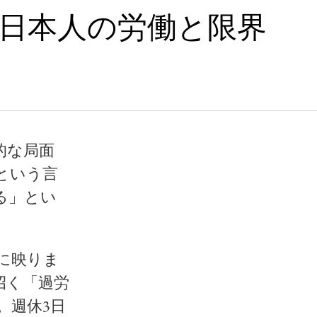
く日本人の労働と限界
的な局面
という言
る」とい
に映りま
招く「過労
。週休3日