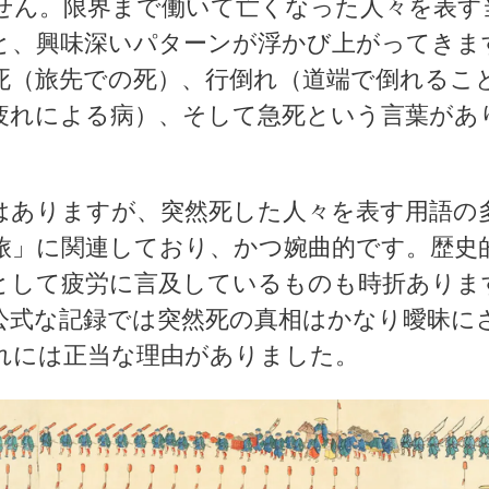
せん。限界まで働いて亡くなった人々を表す
と、興味深いパターンが浮かび上がってきま
死
（旅先での死）、
行倒れ
（道端で倒れるこ
疲れによる病）、そして
急死
という言葉があ
はありますが、突然死した人々を表す用語の
旅」に関連しており、かつ婉曲的です。歴史
として
疲労
に言及しているものも時折ありま
公式な記録では突然死の真相はかなり曖昧に
れには正当な理由がありました。