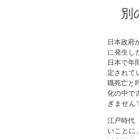
別
日本政府
に発生し
日本で年
定されて
職死亡
と
化の中で
ぎません
江戸時代（
いことに