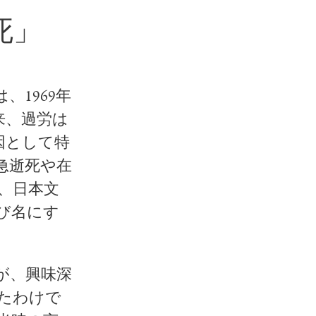
死」
1969年
来、過労は
因として特
急逝死
や
在
、日本文
び名にす
たが、興味深
たわけで