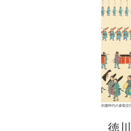
封建時代の参勤交代
徳