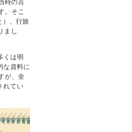
当時の言
す。そこ
と）、
行旅
りまし
多くは明
的な資料に
すが、全
されてい