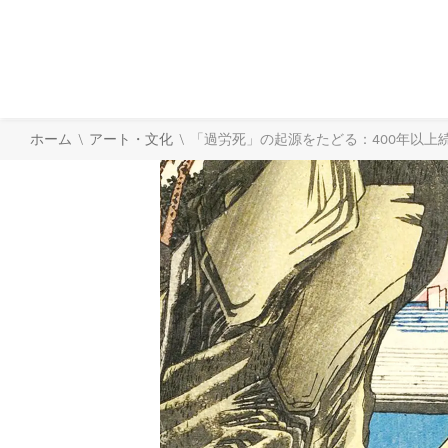
\
\
ホーム
アート・文化
「過労死」の起源をたどる：400年以上