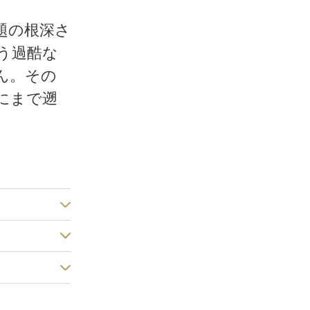
題の根深さ
う過酷な
ん。その
にまで遡