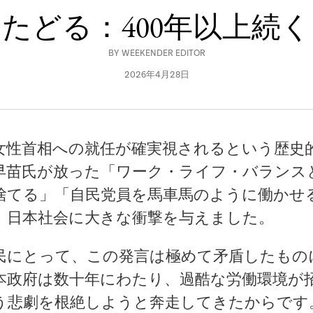
たどる：400年以上続
BY
WEEKENDER EDITOR
2026年4月28日
女性首相への就任が確実視されるという歴史
早苗氏が放った「ワーク・ライフ・バランス
捨てる」「自民党員を馬車馬のように働かせ
、日本社会に大きな衝撃を与えました。
民にとって、この発言は極めて矛盾したもの
本政府は数十年にわたり、過酷な労働環境が
う悲劇を根絶しようと奔走してきたからです