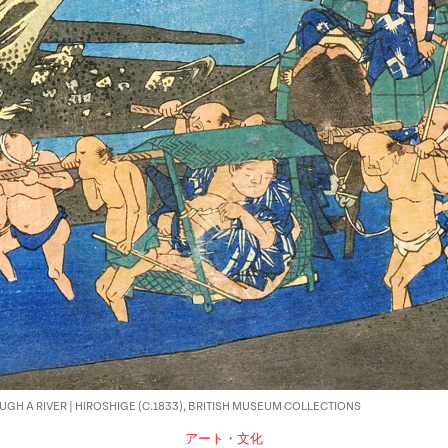
GH A RIVER | HIROSHIGE (C.1833), BRITISH MUSEUM COLLECTIONS
アート・文化