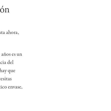
pón
sta ahora,
 años es un
cia del
 hay que
esitas
ico envase,