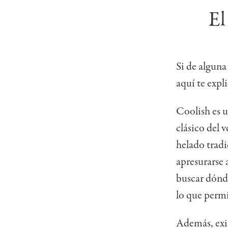
El
Si de alguna
aquí te exp
Coolish es u
clásico del v
helado tradi
apresurarse 
buscar dónde
lo que perm
Además, exis