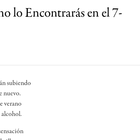
no lo Encontrarás en el 7-
tán subiendo
de nuevo.
de verano
 alcohol.
sensación