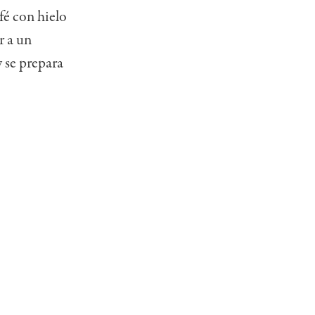
fé con hielo
r a un
y se prepara