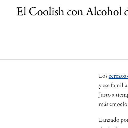
El Coolish con Alcohol de
Los
cerezos 
y ese famili
Justo a tiem
más emociona
Lanzado por