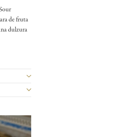
Sour
ra de fruta
 una dulzura