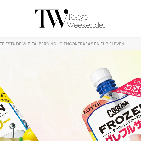
E ESTÁ DE VUELTA, PERO NO LO ENCONTRARÁS EN EL 7-ELEVEN