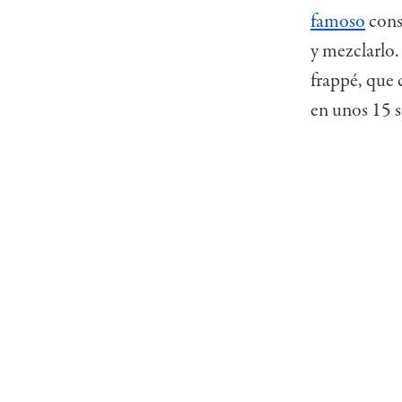
famoso
cons
y mezclarlo.
frappé, que 
en unos 15 