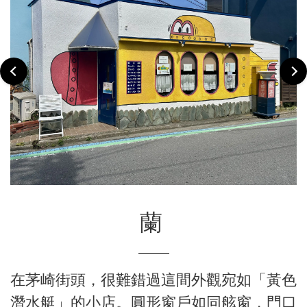
蘭
在茅崎街頭，很難錯過這間外觀宛如「黃色
潛水艇」的小店。圓形窗戶如同舷窗，門口