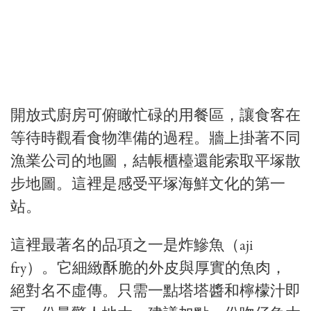
開放式廚房可俯瞰忙碌的用餐區，讓食客在
等待時觀看食物準備的過程。牆上掛著不同
漁業公司的地圖，結帳櫃檯還能索取平塚散
步地圖。這裡是感受平塚海鮮文化的第一
站。
這裡最著名的品項之一是炸鰺魚（aji
fry）。它細緻酥脆的外皮與厚實的魚肉，
絕對名不虛傳。只需一點塔塔醬和檸檬汁即