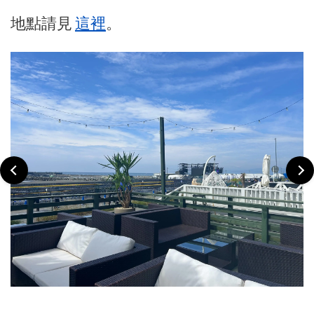
地點請見
這裡
。