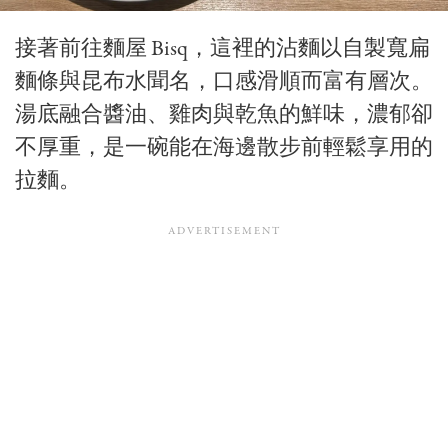
接著前往麵屋 Bisq，這裡的沾麵以自製寬扁
麵條與昆布水聞名，口感滑順而富有層次。
湯底融合醬油、雞肉與乾魚的鮮味，濃郁卻
不厚重，是一碗能在海邊散步前輕鬆享用的
拉麵。