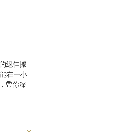
的絕佳據
能在一小
地，帶你深