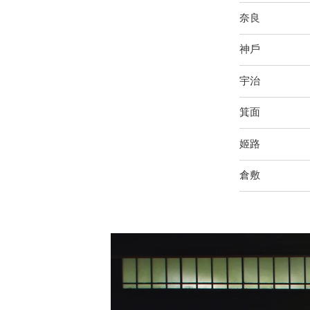
奈良
神戶
宇治
箕面
姬路
倉敷