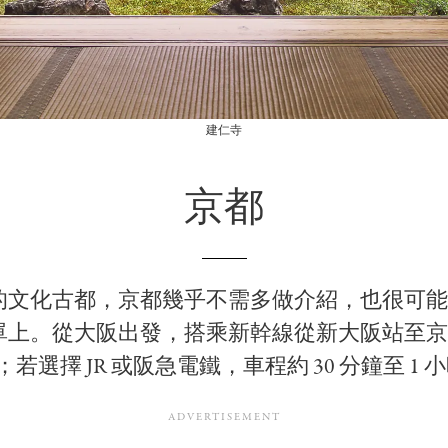
建仁寺
京都
的文化古都，京都幾乎不需多做介紹，也很可能
單上。從大阪出發，搭乘新幹線從新大阪站至京
鐘；若選擇 JR 或阪急電鐵，車程約 30 分鐘至 1 