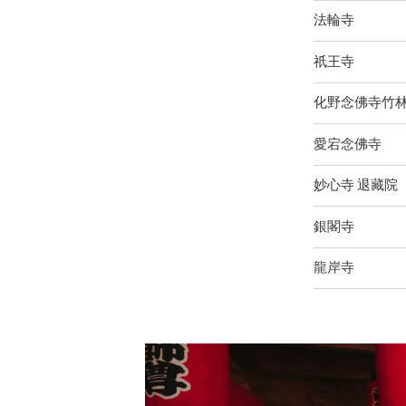
法輪寺
祇王寺
化野念佛寺竹
愛宕念佛寺
妙心寺 退藏院
銀閣寺
龍岸寺