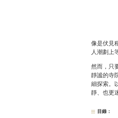
像是伏見
人潮劃上
然而，只
靜謐的寺
細探索。
靜、也更
目錄：