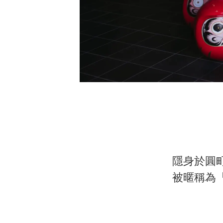
隱身於圓
被暱稱為