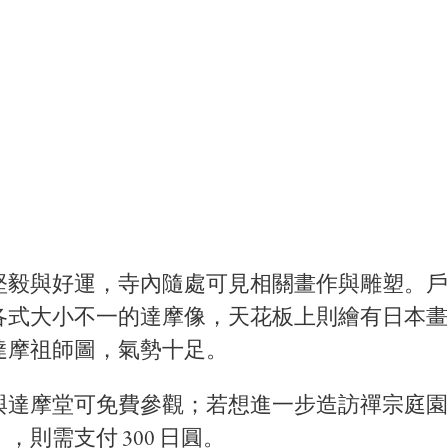
堅毅與好運，寺內隨處可見相關畫作與雕塑。戶
各式大小不一的達摩像，天花板上則繪有日本畫
達摩祖師圖，氣勢十足。
與達摩堂可免費參觀；若想進一步造訪禪宗庭園
，則需支付 300 日圓。