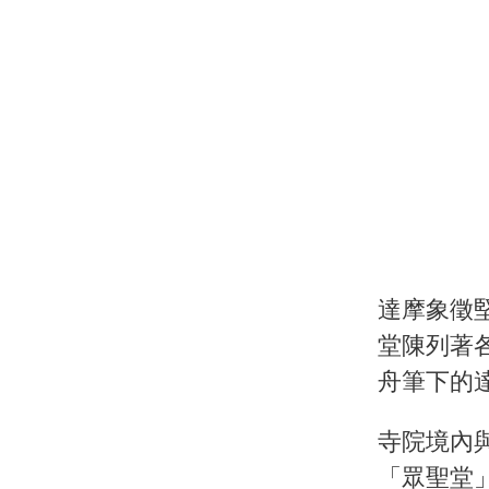
達摩象徵
堂陳列著
舟筆下的
寺院境內
「眾聖堂」