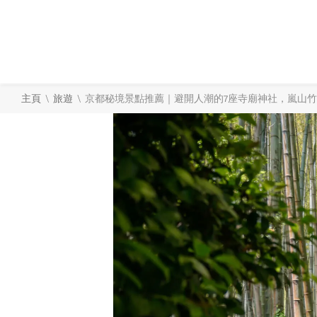
\
\
主頁
旅遊
京都秘境景點推薦｜避開人潮的7座寺廟神社，嵐山