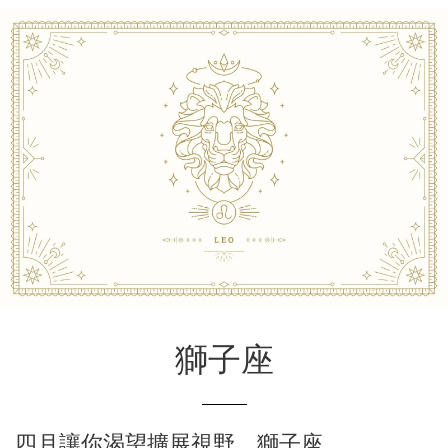
獅子座
四月讓你渴望擴展視野，獅子座。