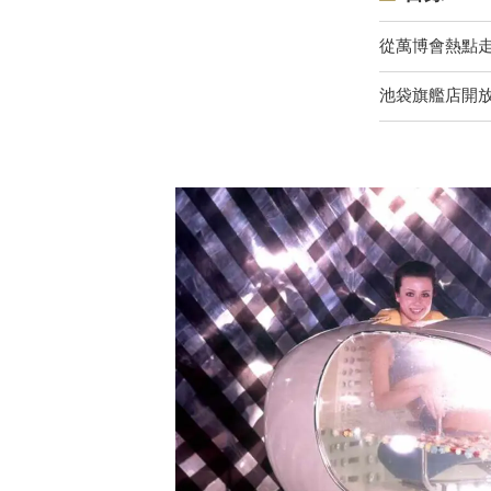
從萬博會熱點
池袋旗艦店開