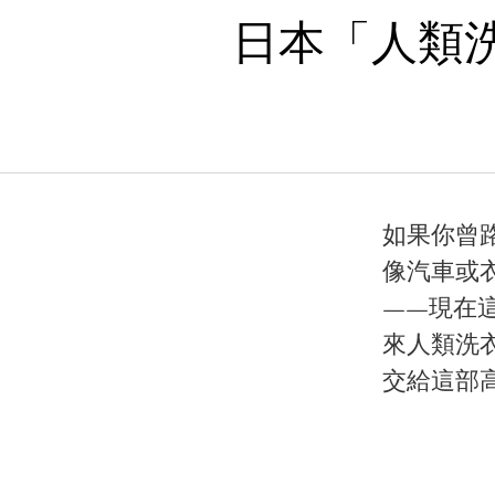
日本「人類
如果你曾
像汽車或
——現在這
來人類洗
交給這部