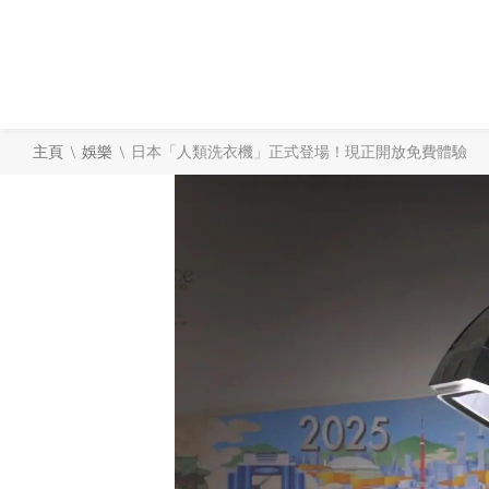
\
\
主頁
娛樂
日本「人類洗衣機」正式登場！現正開放免費體驗