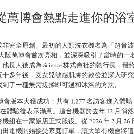
從萬博會熱點走進你的浴
並非完全原創。最初的人類洗衣機名為「超音波
0 年大阪萬博會首次亮相，並深深吸引了當時的一
他長大後成為 Science 株式會社的執行長，
五十多年後，受女兒敏感肌膚的啟發並深入研究
找到了一種無需搓揉即可溫和沐浴的方法。
年萬博會版本大獲成功：共有 1,277 名訪客進入體
 的人在體驗後表示滿意。這台機器於去年 12 月悄
機組在一家飯店正式服役。從 2026 年 2 月 26
山田電機開始接受家庭訂單，讓大眾有機會將這