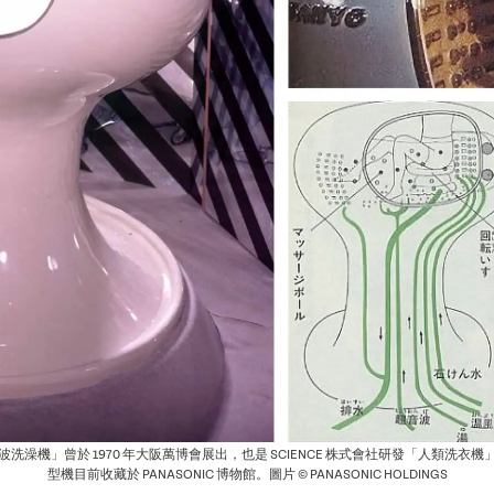
洗澡機」曾於 1970 年大阪萬博會展出，也是 SCIENCE 株式會社研發「人類洗衣
型機目前收藏於 PANASONIC 博物館。圖片 © PANASONIC HOLDINGS