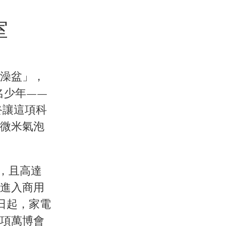
室
澡盆」，
名少年——
最終讓這項科
微米氣泡
驗，且高達
然進入商用
 日起，家電
項萬博會