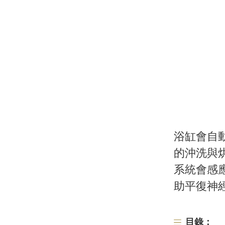
浴缸會自
的沖洗與烘
系統會感
助平復神
目錄：