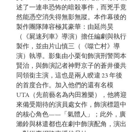
述了一連串恐怖的暗殺事件，而兇手竟
然能憑空消失得無影無蹤。本作幕後的
製作團隊陣容極其豪華：由延尚昊
（《屍速列車》導演）擔任編劇與執行
製作，並由片山慎三（《噬亡村》導
演）執導。影集由小栗旬飾演刑警岡本
賢治，與飾演記者神野京子的蒼井優共
同領銜主演，這也是兩人睽違 23 年後
的首度合作。加入他們的還有名模
UTA（先前藝名為內田雅樂），他將迎
來備受期待的演員處女作，飾演標題中
的核心角色——「氣體人」；此外，廣
瀨鈴與林遣都也在劇中飾演配角，演出