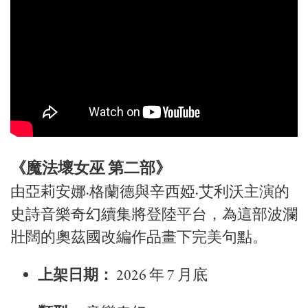
《魔法壞女巫 第二部》
由亞莉安娜·格蘭德與辛西婭·艾利沃主演的
史詩音樂奇幻續集將登陸平台，為這部波瀾
壯闊的奧茲國改編作品畫下完美句點。
上架日期：
2026 年 7 月底