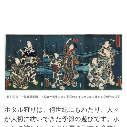
歌川国貞「一陽斎豊国画」：役者が闇夜に光る宝石のようなホタルを捉える空想的な場面
ホタル狩りは、何世紀にもわたり、人々
が大切に紡いできた季節の遊びです。ホ