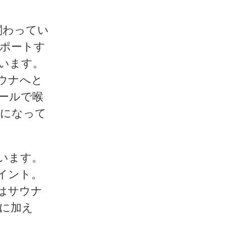
に関わってい
ポートす
います。
ウナへと
ールで喉
計になって
います。
イント。
はサウナ
に加え