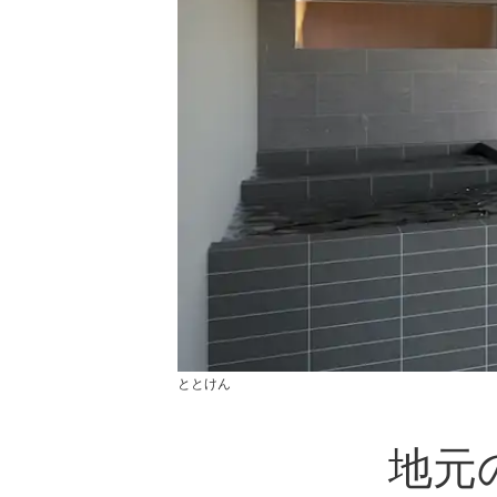
ととけん
地元