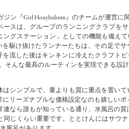
ジン『Girl Houyhnhnm』のチームが運営
ペースは、グループのランニングクラブをサ
ニングステーション」としての機能も備えて
いを駆け抜けたランナーたちは、その足でサ
汗を流した後はキンキンに冷えたクラフトビ
…。そんな最高のルーティンを実現できる設
体はシンプルで、量よりも質に重点を置いて
常にリーズナブルな価格設定なのも嬉しいポ
常連なら誰もが知っている通り、水風呂の質
と同じくらい重要です。ととけんにはサウナ
の水風呂があります。