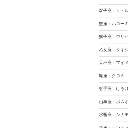
双子座：リト
蟹座：ハロー
獅子座：ウサ
乙女座：タキ
天秤座：マイ
蠍座：クロミ
射手座：けろ
山羊座：ポム
水瓶座：シナ
魚座：ハンギ