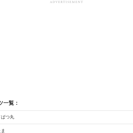
ツ一覧：
ドばつ丸
たま