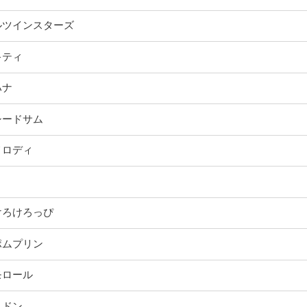
ルツインスターズ
キティ
ハナ
シードサム
メロディ
けろけろっぴ
ポムプリン
モロール
ョドン