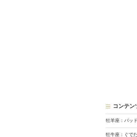
コンテン
牡羊座：バッ
牡牛座：ぐで