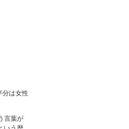
半分は女性
。
う言葉が
という歴