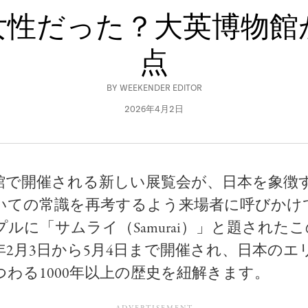
女性だった？大英博物館
点
BY
WEEKENDER EDITOR
2026年4月2日
館で開催される新しい展覧会が、日本を象徴
いての常識を再考するよう来場者に呼びかけ
ルに「サムライ（Samurai）」と題された
6年2月3日から5月4日まで開催され、日本の
つわる1000年以上の歴史を紐解きます。