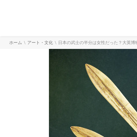
\
\
ホーム
アート・文化
日本の武士の半分は女性だった？大英博