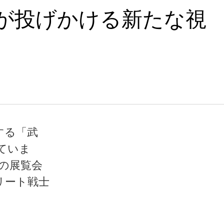
が投げかける新たな視
する「武
ていま
この展覧会
エリート戦士