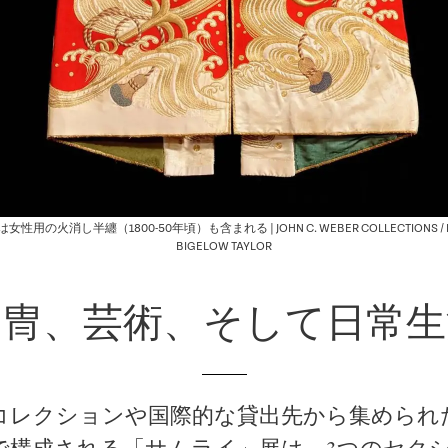
用の火消し半纏（1800-50年頃）も含まれる | JOHN C. WEBER COLLECTIONS / IM
BIGELOW TAYLOR
甲冑、芸術、そして日常生
コレクションや国際的な貸出先から集められた