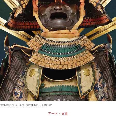
VE COMMONS / BACKGROUND EDITS TW
アート・文化