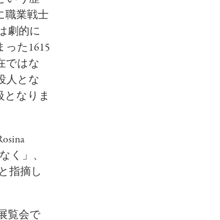
に職業戦士
は劇的に
た1615
在ではな
役人とな
級となりま
ina
はなく」、
と指摘し
展覧会で