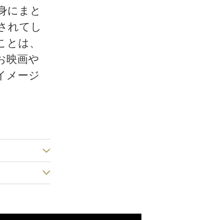
身にまと
されてし
ことは、
お映画や
イメージ