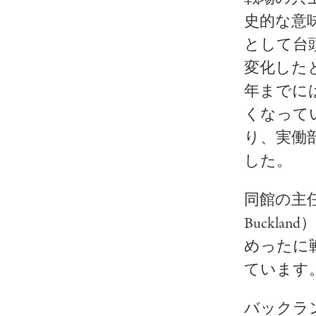
史的な意
として台
変化した
年までに
くなって
り、実働
した。
同館の主任
Buckl
めったに
ています
バックラ