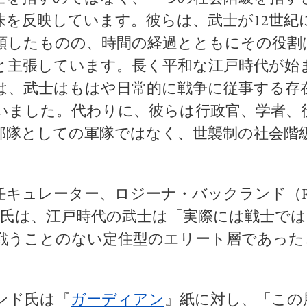
味を反映しています。彼らは、武士が12世紀
頭したものの、時間の経過とともにその役割
と主張しています。長く平和な江戸時代が始まっ
は、武士はもはや日常的に戦争に従事する存
いました。代わりに、彼らは行政官、学者、
部隊としての軍隊ではなく、世襲制の社会階
キュレーター、ロジーナ・バックランド（Ros
and）氏は、江戸時代の武士は「実際には戦士で
戦うことのない定住型のエリート層であった
。
ンド氏は『
ガーディアン
』紙に対し、「この