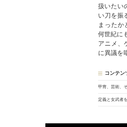
扱いたい
い刀を振
まったか
何世紀に
アニメ、
に異議を
コンテン
甲冑、芸術、
定義と女武者