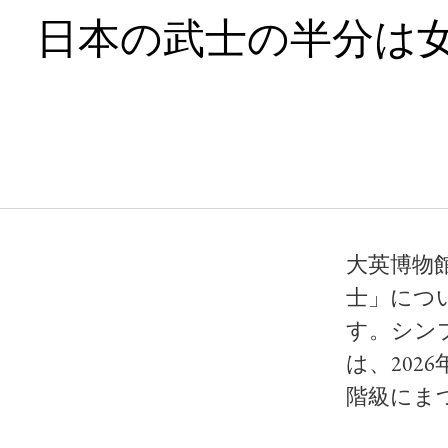
日本の武士の半分は
大英博物
士」につ
す。シンプ
は、202
階級にま