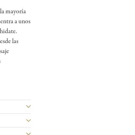
 la mayoría
uentra a unos
hidate.
esde las
saje
s