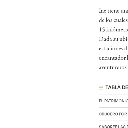
Ine tiene un
de los cuales
15 kilómetro
Dada su ubic
estaciones d
encantador l
aventureros 
TABLA DE
EL PATRIMONIO
CRUCERO POR 
SABOREE LAS 