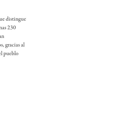
ue distingue
Unas 230
an
, gracias al
el pueblo