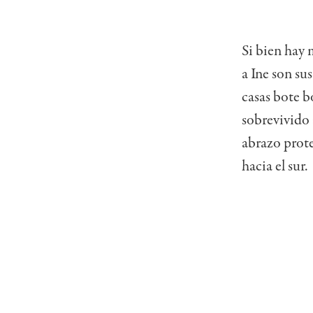
Si bien hay 
a Ine son su
casas bote b
sobrevivido 
abrazo prote
hacia el sur.