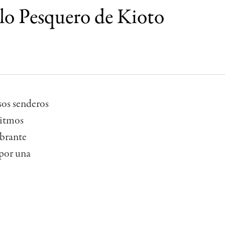
blo Pesquero de Kioto
sos senderos
ritmos
mbrante
 por una