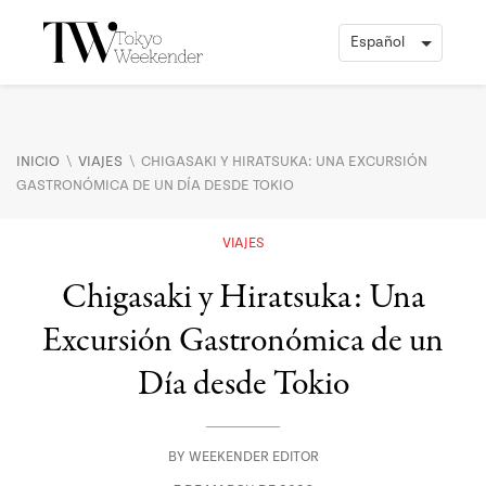
\
\
INICIO
VIAJES
CHIGASAKI Y HIRATSUKA: UNA EXCURSIÓN
GASTRONÓMICA DE UN DÍA DESDE TOKIO
VIAJES
Chigasaki y Hiratsuka: Una
Excursión Gastronómica de un
Día desde Tokio
BY
WEEKENDER EDITOR