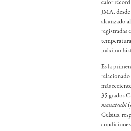
calor récord
JMA, desde 
alcanzado a
registradas 
temperaturas
máximo histó
Es la prime
relacionado 
más reciente
35 grados C
manatsubi
(
Celsius, res
condiciones