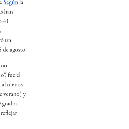
s.
Según
la
as han
o 41
s
ró un
5 de agosto.
ino
o”, fue el
e al menos
e verano) y
0 grados
reflejar