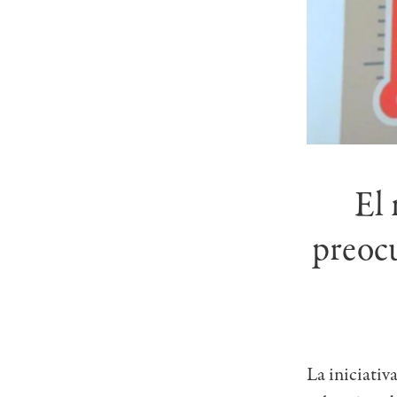
El 
preocu
La iniciativ