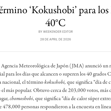
rmino ‘Kokushobi’ para los D
40°C
BY
WEEKENDER EDITOR
28 DE APRIL DE 2026
 la Agencia Meteorológica de Japón (JMA) anunció un
al para los días que alcancen o superen los 40 grados C
a nacional, el término
kokushobi,
que significa “día de c
el más popular. Obtuvo cerca de 203,000 votos, más d
ugar,
chomoshobi
, que significa “día de calor súper extr
 478,000 personas respondieron a la encuesta en línea