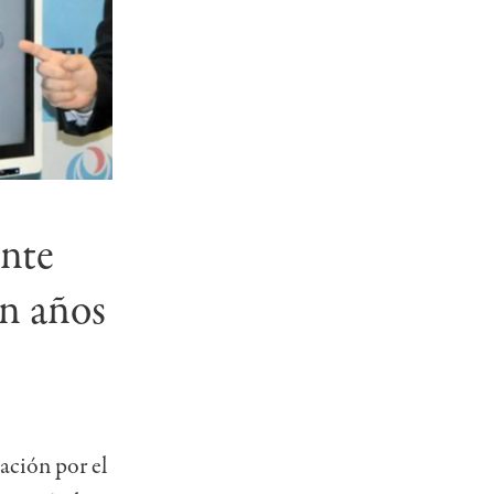
ente
en años
pación por el