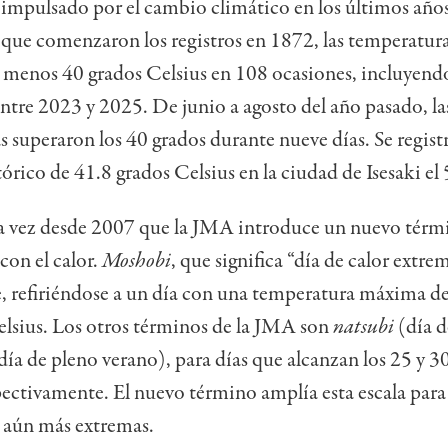
 impulsado por el cambio climático en los últimos año
que comenzaron los registros en 1872, las temperatur
l menos 40 grados Celsius en 108 ocasiones, incluyend
entre 2023 y 2025. De junio a agosto del año pasado, la
 superaron los 40 grados durante nueve días. Se regist
rico de 41.8 grados Celsius en la ciudad de Isesaki el 
ra vez desde 2007 que la JMA introduce un nuevo térm
con el calor.
Moshobi
, que significa “día de calor extrem
, refiriéndose a un día con una temperatura máxima d
elsius. Los otros términos de la JMA son
natsubi
(día d
día de pleno verano), para días que alcanzan los 25 y 3
pectivamente. El nuevo término amplía esta escala para 
 aún más extremas.