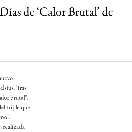
ías de ‘Calor Brutal’ de
 nuevo
elsius. Tras
alor brutal”,
el triple que
emo”.
, realizada