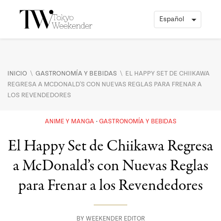
\
\
INICIO
GASTRONOMÍA Y BEBIDAS
EL HAPPY SET DE CHIIKAWA
REGRESA A MCDONALD'S CON NUEVAS REGLAS PARA FRENAR A
LOS REVENDEDORES
ANIME Y MANGA
GASTRONOMÍA Y BEBIDAS
El Happy Set de Chiikawa Regresa
a McDonald’s con Nuevas Reglas
para Frenar a los Revendedores
BY
WEEKENDER EDITOR